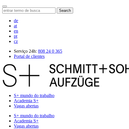
Search
de
at
en
pt
cz
Serviço 24h:
808 24 0 365
Portal de clientes
S+ mundo do trabalho
Academia S+
Vagas abertas
S+ mundo do trabalho
Academia S+
Vagas abertas