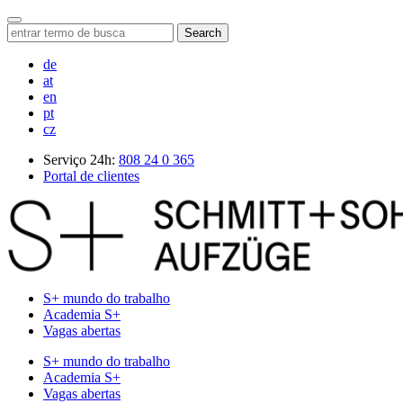
Search
de
at
en
pt
cz
Serviço 24h:
808 24 0 365
Portal de clientes
S+ mundo do trabalho
Academia S+
Vagas abertas
S+ mundo do trabalho
Academia S+
Vagas abertas